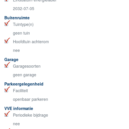
2032-07-05
Buitenruimte
Tuintype(n)
geen tuin
Hoofdtuin achterom
nee
Garage
Garagesoorten
geen garage
Parkeergelegenheid
Faciliteit
openbaar parkeren
VVE informatie
Periodieke bijdrage
nee