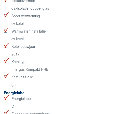
Isolatievormen
dakisolatie, dubbel glas
Soort verwarming
cv ketel
Warmwater installatie
cv ketel
Ketel bouwjaar
2017
Ketel type
Intergas Kompakt HRE
Ketel gas/olie
gas
Energielabel
Energielabel
C
Einddatum energielabel