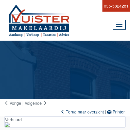
035-5824281
Toggl
navig
Vorige
|
Volgende
Terug naar overzicht
|
Printen
Verhuurd