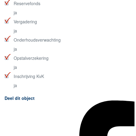
Reservefonds
ja
Vergadering
ja
Onderhoudsverwachting
ja
Opstalverzekering
ja
Inschrijving KvK
ja
Deel dit object