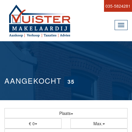
035-5824281
Toggl
navig
AANGEKOCHT
35
Mijn bewaarde objecten
Plaats
€ 0
Max.