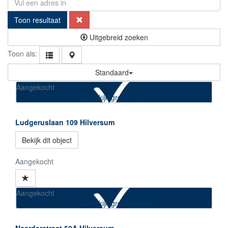
Toon resultaat
Uitgebreid zoeken
Toon als:
Standaard
Aangekocht
Bekijk grote foto's
Ludgeruslaan 109
Hilversum
Bekijk dit object
Aangekocht
Aangekocht
Bekijk grote foto's
Naarderstraat 50A
Hilversum