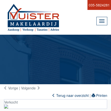
035-5824281
Toggl
navig
Vorige
|
Volgende
Terug naar overzicht
|
Printen
Verkocht