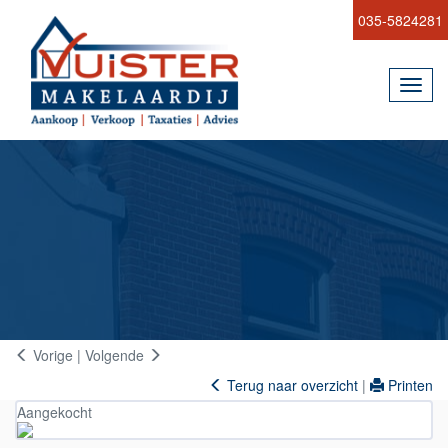
035-5824281
Toggl
navig
Vorige
|
Volgende
Terug naar overzicht
|
Printen
Aangekocht