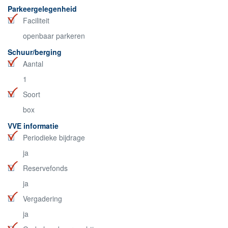
Parkeergelegenheid
Faciliteit
openbaar parkeren
Schuur/berging
Aantal
1
Soort
box
VVE informatie
Periodieke bijdrage
ja
Reservefonds
ja
Vergadering
ja