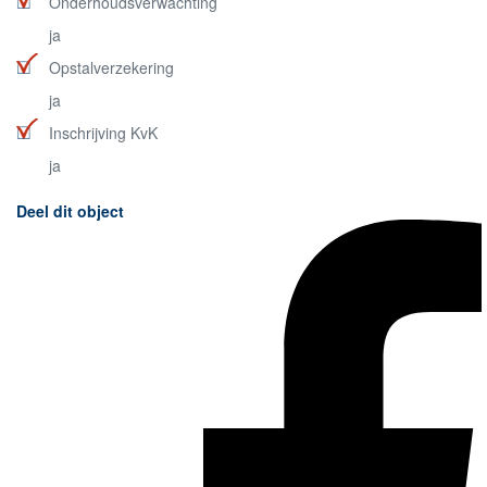
Onderhoudsverwachting
ja
Opstalverzekering
ja
Inschrijving KvK
ja
Deel dit object