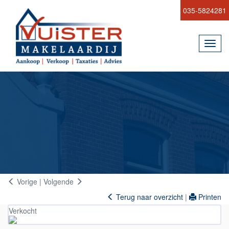
035-5824281
Toggl
navig
Vorige
|
Volgende
Terug naar overzicht
|
Printen
Verkocht