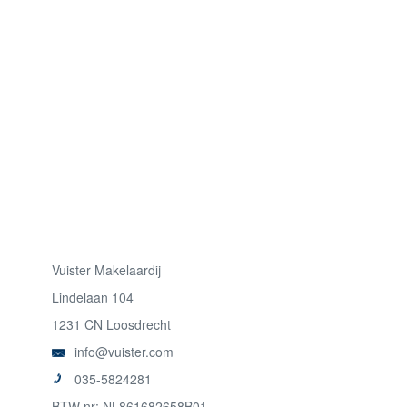
Vuister Makelaardij
Lindelaan 104
1231 CN Loosdrecht
info@vuister.com
035-5824281
BTW nr: NL861682658B01