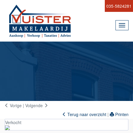
035-5824281
Toggl
navig
Vorige
|
Volgende
Terug naar overzicht
|
Printen
Verkocht