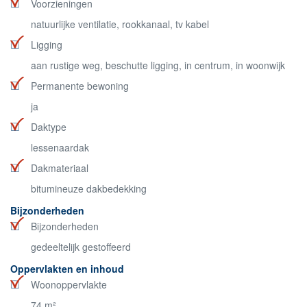
Voorzieningen
natuurlijke ventilatie, rookkanaal, tv kabel
Ligging
aan rustige weg, beschutte ligging, in centrum, in woonwijk
Permanente bewoning
ja
Daktype
lessenaardak
Dakmateriaal
bitumineuze dakbedekking
Bijzonderheden
Bijzonderheden
gedeeltelijk gestoffeerd
Oppervlakten en inhoud
Woonoppervlakte
74 m²