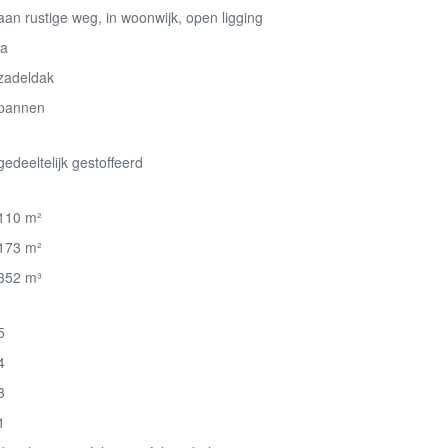
aan rustige weg, in woonwijk, open ligging
ja
zadeldak
pannen
gedeeltelijk gestoffeerd
110 m²
173 m²
352 m³
5
4
3
1