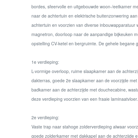
bordes, sfeervolle en uitgebouwde woon-/eetkamer met
naar de achtertuin en elektrische buitenzonwering aan
achtertuin en voorzien van diverse inbouwapparatuur 
magnetron, doorloop naar de aanpandige bijkeuken m
opstelling CV-ketel en bergruimte. De gehele begane g
1e verdieping:
L-vormige overloop, ruime slaapkamer aan de achterz
dakterras, goede 2e slaapkamer aan de voorzijde met 
badkamer aan de achterzijde met douchecabine, wast
deze verdieping voorzien van een fraaie laminaatvloer.
2e verdieping:
Vaste trap naar stahoge zolderverdieping alwaar voor
goede zolderkamer met dakkapel aan de achterzijde en