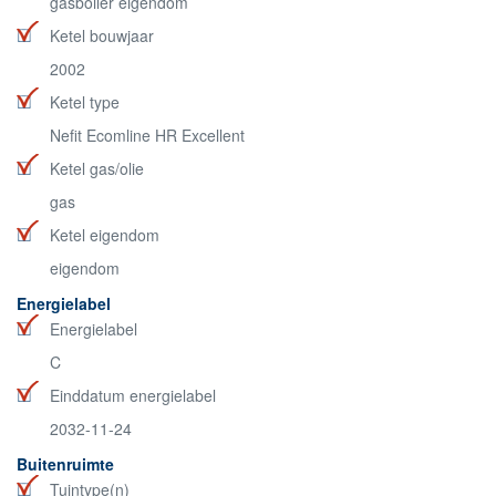
gasboiler eigendom
Ketel bouwjaar
2002
Ketel type
Nefit Ecomline HR Excellent
Ketel gas/olie
gas
Ketel eigendom
eigendom
Energielabel
Energielabel
C
Einddatum energielabel
2032-11-24
Buitenruimte
Tuintype(n)