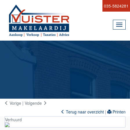
035-5824281
Toggl
navig
Vorige
|
Volgende
Terug naar overzicht
|
Printen
Verhuurd