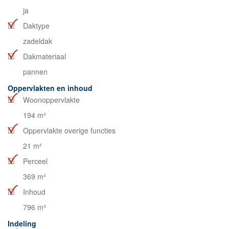
ja
Daktype
zadeldak
Dakmateriaal
pannen
Oppervlakten en inhoud
Woonoppervlakte
194 m²
Oppervlakte overige functies
21 m²
Perceel
369 m²
Inhoud
796 m³
Indeling