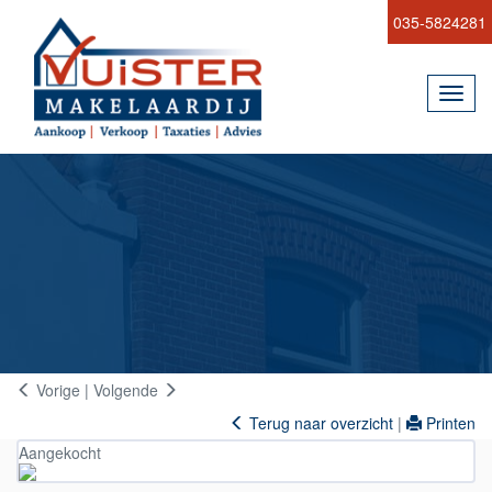
035-5824281
Toggl
navig
Vorige
|
Volgende
Terug naar overzicht
|
Printen
Aangekocht