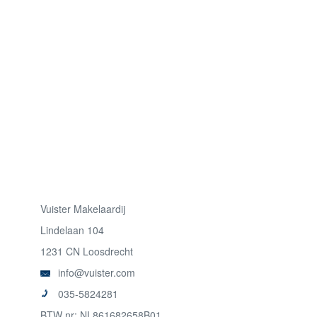
Vuister Makelaardij
Lindelaan 104
1231 CN Loosdrecht
info@vuister.com
035-5824281
BTW nr: NL861682658B01