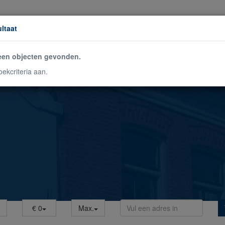
ltaat
HOME
WONINGAANBOD
DIENSTEN
geen objecten gevonden.
ekcriteria aan.
€ 0
Max.