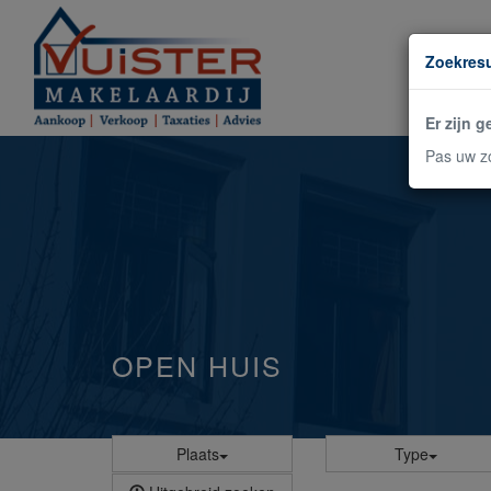
Zoekresu
Er zijn 
Pas uw zo
OPEN HUIS
Plaats
Type